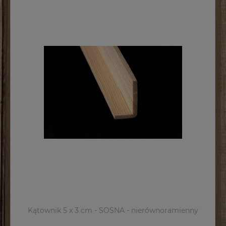
Kątownik 5 x 3 cm - SOSNA - nierównoramienny