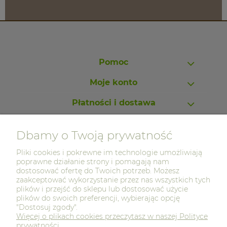
Pomoc
Moje konto
Płatności i dostawa
Informacje
Dbamy o Twoją prywatność
O nas
Pliki cookies i pokrewne im technologie umożliwiają
poprawne działanie strony i pomagają nam
dostosować ofertę do Twoich potrzeb. Możesz
zaakceptować wykorzystanie przez nas wszystkich tych
plików i przejść do sklepu lub dostosować użycie
Sklep z drewnem Drewno-Market.pl
plików do swoich preferencji, wybierając opcję
"Dostosuj zgody".
Najwyższa jakość produktów
Więcej o plikach cookies przeczytasz w naszej Polityce
prywatności.