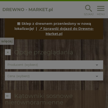
DREWNO - MARKET.pl
SZUKAJ
MENU
🏪 Sklep z drewnem przeniesiony w nową
lokalizację! |
📍 Sprawdź dojazd do Drewno-
Market.pl
więcej
Opcje przeglądania
Producent: (wybierz)
Cena: (wybierz)
Kątowniki sosnowe
nierównoramienne