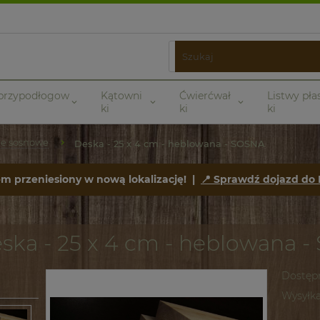
 przypodłogow
Kątowni
Ćwierćwał
Listwy pła
ki
ki
ki
ne sosnowe
Deska - 25 x 4 cm - heblowana - SOSNA
em przeniesiony w nową lokalizację! |
📍 Sprawdź dojazd do
ska - 25 x 4 cm - heblowana 
Dostęp
Wysyłka