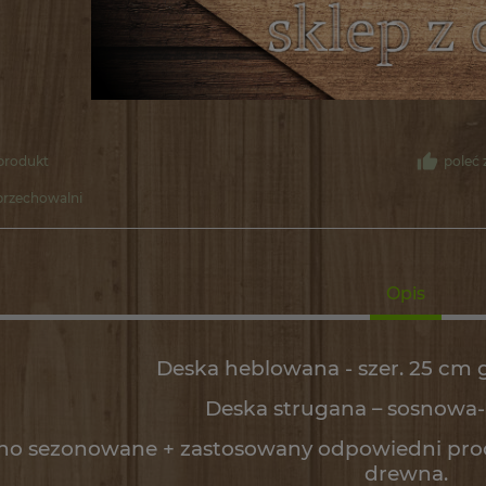
 produkt
poleć
przechowalni
Opis
Deska heblowana - szer. 25 cm 
Deska strugana – sosnowa-
o sezonowane + zastosowany odpowiedni proces
drewna.