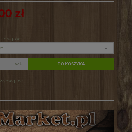
00 zł
z długość:
szt.
DO KOSZYKA
e wymagane