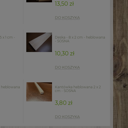
13,50 zł
DO KOSZYKA
 x 1 cm -
Deska - 8 x 2 cm - heblowana
- SOSNA
10,30 zł
DO KOSZYKA
 - heblowana
Kantówka heblowana 2 x 2
cm - SOSNA
3,80 zł
DO KOSZYKA