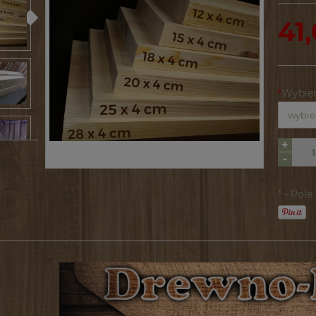
41,
*
Wybier
+
-
*
- Pol