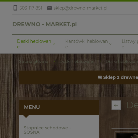
503-117-851
sklep@drewno-market.pl
DREWNO - MARKET.pl
Deski heblowan
Kantówki heblowan
Listwy
e
e
e
Strona główna
Deski heblowane
Deski heblowa
🏪 Sklep z drewn
De
MENU
Stopnice schodowe -
SOSNA