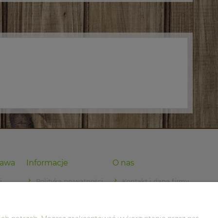
tawa
Informacje
O nas
i
Polityka prywatności
Kontakt i dane firmy
dostawy
O firmie