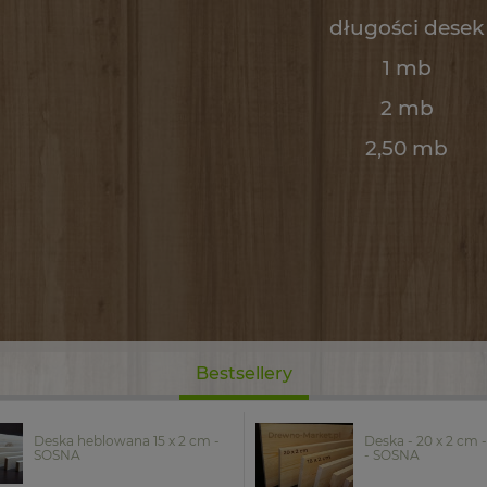
długości desek
1 mb
2 mb
2,50 mb
Bestsellery
Deska heblowana 15 x 2 cm -
Deska - 20 x 2 cm
SOSNA
- SOSNA