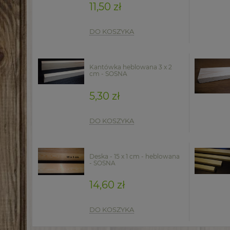
11,50 zł
DO KOSZYKA
Kantówka heblowana 3 x 2
cm - SOSNA
5,30 zł
DO KOSZYKA
Deska - 15 x 1 cm - heblowana
- SOSNA
14,60 zł
DO KOSZYKA