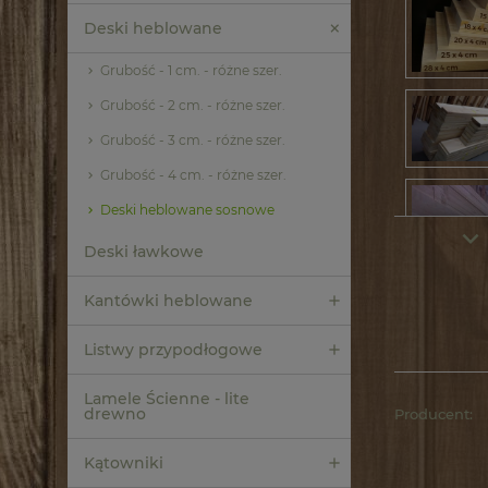
Deski heblowane
Grubość - 1 cm. - różne szer.
Grubość - 2 cm. - różne szer.
Grubość - 3 cm. - różne szer.
Grubość - 4 cm. - różne szer.
Deski heblowane sosnowe
Deski ławkowe
Kantówki heblowane
Listwy przypodłogowe
Lamele Ścienne - lite
drewno
Producent:
Kątowniki