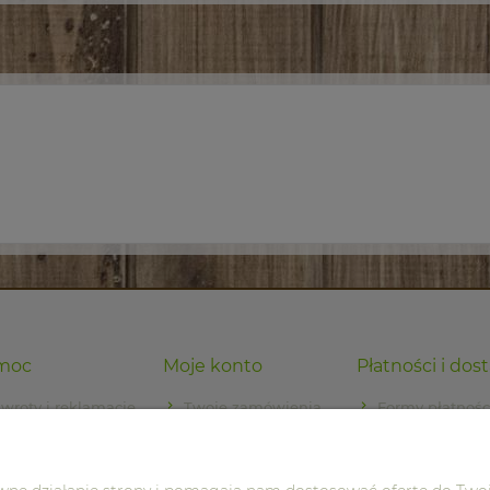
moc
Moje konto
Płatności i dos
wroty i reklamacje
Twoje zamówienia
Formy płatnośc
egulamin
Ustawienia konta
Czas i koszty 
Przechowalnia