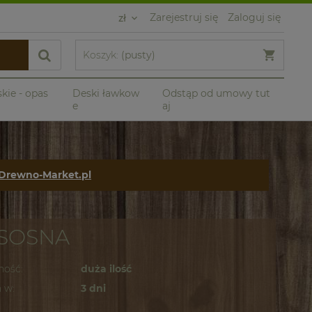
Zarejestruj się
Zaloguj się
Koszyk:
(pusty)
skie - opas
Deski ławkow
Odstąp od umowy tut
e
aj
 Drewno-Market.pl
- SOSNA
ność:
duża ilość
 w:
3 dni