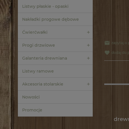
Listwy płaskie - opaski
Nakładki progowe dębowe
Ćwierćwałki
zapytaj o
Progi drzwiowe
dodaj do 
Galanteria drewniana
Listwy ramowe
Akcesoria stolarskie
Nowości
Promocje
drewn