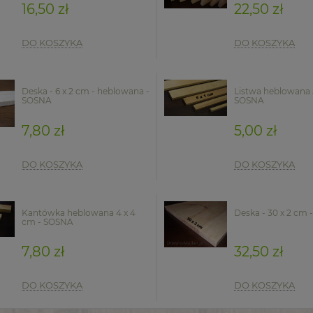
16,50 zł
22,50 zł
DO KOSZYKA
DO KOSZYKA
Deska - 6 x 2 cm - heblowana -
Listwa heblowana 5
SOSNA
SOSNA
7,80 zł
5,00 zł
DO KOSZYKA
DO KOSZYKA
Kantówka heblowana 4 x 4
Deska - 30 x 2 cm
cm - SOSNA
7,80 zł
32,50 zł
DO KOSZYKA
DO KOSZYKA