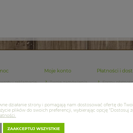
moc
Moje konto
Płatności i dos
wroty i reklamacje
Twoje zamówienia
Formy płatnośc
egulamin
Ustawienia konta
Czas i koszty 
Przechowalnia
awne działanie strony i pomagają nam dostosować ofertę do Two
życie plików do swoich preferencji, wybierając opcję "Dostosuj z
atności.
ZAAKCEPTUJ WSZYSTKIE