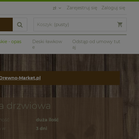
Zarejestruj się
Zaloguj się
Koszyk:
(pusty)
skie - opas
Deski ławkow
Odstąp od umowy tut
e
aj
 Drewno-Market.pl
ka drzwiowa
ność:
duża ilość
 w:
3 dni