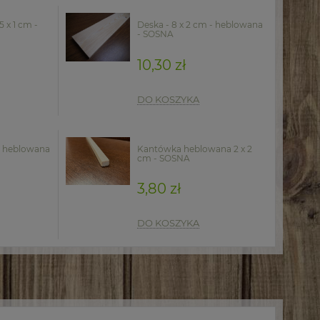
 x 1 cm -
Deska - 8 x 2 cm - heblowana
- SOSNA
10,30 zł
DO KOSZYKA
 - heblowana
Kantówka heblowana 2 x 2
cm - SOSNA
3,80 zł
DO KOSZYKA