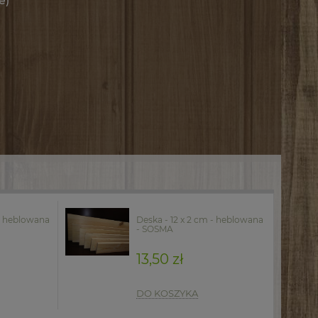
e)
 - heblowana
Deska - 12 x 2 cm - heblowana
- SOSMA
13,50 zł
DO KOSZYKA