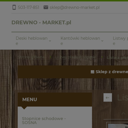
503-117-851
sklep@drewno-market.pl
DREWNO - MARKET.pl
Deski heblowan
Kantówki heblowan
Listwy
e
e
e
Strona główna
Listwy płaskie - opaski
Listwa pła
🏪 Sklep z drewn
Lis
MENU
Stopnice schodowe -
SOSNA