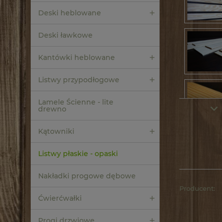
Deski heblowane
Deski ławkowe
Kantówki heblowane
Listwy przypodłogowe
Lamele Ścienne - lite
drewno
Kątowniki
Listwy płaskie - opaski
Nakładki progowe dębowe
Producent:
Ćwierćwałki
Progi drzwiowe