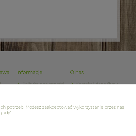
tawa
Informacje
O nas
i
Polityka prywatności
Kontakt i dane firmy
dostawy
O firmie
ich potrzeb. Możesz zaakceptować wykorzystanie przez nas
gody".