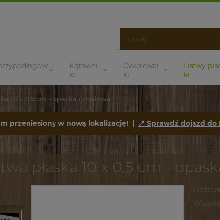
 przypodłogow
Kątowni
Ćwierćwał
Listwy pła
ki
ki
ki
ska 10 x 0.5 cm - opaska drzwiowa
em przeniesiony w nową lokalizację! |
📍 Sprawdź dojazd do
twa płaska 10 x 0.5 cm - opas
Dostęp
Wysyłka