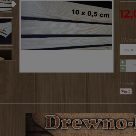
12,
*
Wybier
+
-
*
- Pol