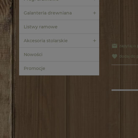
Galanteria drewniana
Listwy ramowe
Akcesoria stolarskie
zapytaj o
Nowości
dodaj do 
Promocje