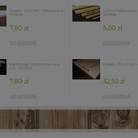
Deska - 6 x 2 cm - heblowana -
Listwa heblowana 5
SOSNA
SOSNA
7,80 zł
5,00 zł
DO KOSZYKA
DO KOSZYKA
Kantówka heblowana 4 x 4
Deska - 30 x 2 cm
cm - SOSNA
7,80 zł
32,50 zł
DO KOSZYKA
DO KOSZYKA