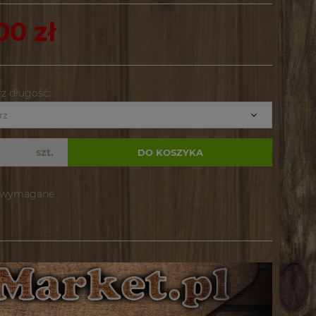
00 zł
z długość:
szt.
DO KOSZYKA
e wymagane