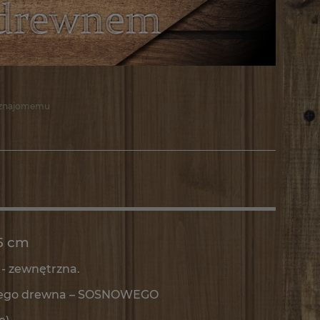
 znajomemu
.5 cm
- zewnętrzna.
uchego drewna – SOSNOWEGO