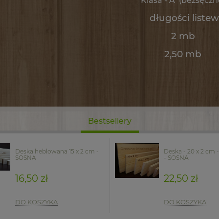
Klasa - A
(bezsęczn
długości listew
2 mb
2,50 mb
Bestsellery
Deska heblowana 15 x 2 cm -
Deska - 20 x 2 cm
SOSNA
- SOSNA
16,50 zł
22,50 zł
DO KOSZYKA
DO KOSZYKA